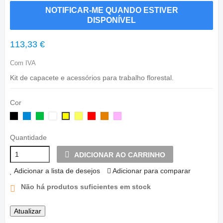
NOTIFICAR-ME QUANDO ESTIVER
DISPONÍVEL
113,33 €
Com IVA
Kit de capacete e acessórios para trabalho florestal.
Cor
Preto
Azul
Verde
Branco
Amarelo
Vermelho
Laranja
cor
Amarelo
fluorescente
de
rosa
Quantidade
ADICIONAR AO CARRINHO
Adicionar a lista de desejos
Adicionar para comparar
Não há produtos suficientes em stock