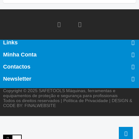
Links
Minha Conta
Contactos
Newsletter
Copyright © 2025
SAFETOOLS Máquinas, ferramentas e
equipamentos de proteção e segurança para profissionais
Todos os direitos reservados |
Política de Privacidade
| DESIGN &
CODE BY:
FINALWEBSITE