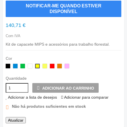
NOTIFICAR-ME QUANDO ESTIVER
DISPONÍVEL
140,71 €
Com IVA
Kit de capacete MIPS e acessórios para trabalho florestal.
Cor
Preto
Azul
Verde
Branco
Amarelo
Vermelho
Laranja
cor
Amarelo
fluorescente
de
rosa
Quantidade
ADICIONAR AO CARRINHO
Adicionar a lista de desejos
Adicionar para comparar
Não há produtos suficientes em stock