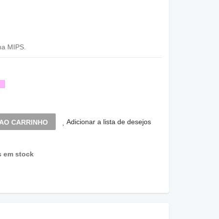
ma MIPS.
lho
ranja
cor
de
te
rosa
Adicionar a lista de desejos
 AO CARRINHO
s em stock