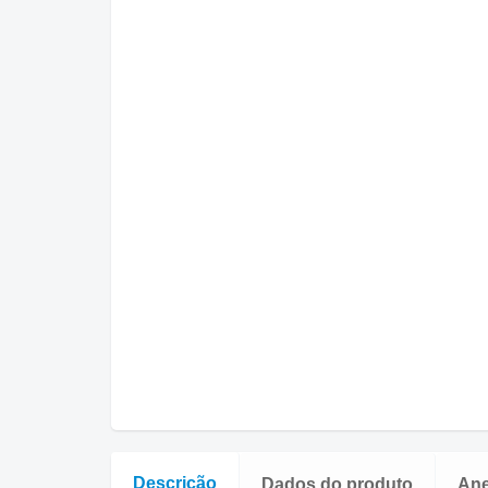
Descrição
Dados do produto
An