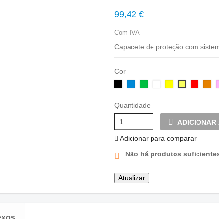
99,42 €
Com IVA
Capacete de proteção com siste
Cor
Preto
Azul
Verde
Branco
Amarelo
Verme
La
Amarelo
fluorescen
Quantidade
ADICIONAR
Adicionar para comparar
Não há produtos suficiente
exos