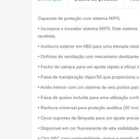
Capacete de proteção com sistema MIPS.
• Incorpora o inovador sistema MIPS. Este sistem
recebida.
• Invólucro exterior em ABS para uma elevada resis
• Orifícios de ventilação com mecanismo deslizante
• Fecho de catraca para um ajuste rápido e eficaz 
• Faixa de transpiração VaporSX que proporciona um
• Arnês interior com um sistema de seis pontos pa
• Faixa de queixo incluída para uma utilização conf
• Ranhura universal para proteção auditiva (30 mm)
• Cinco suportes de lâmpada para um ajuste precis
• Disponível em cor fluorescente de alta visibilida
• Chip NFC para rastreabilidade, status e revisão d