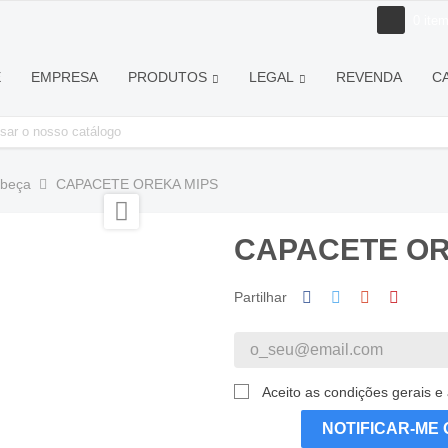
0
ite
E
EMPRESA
PRODUTOS
LEGAL
REVENDA
C
abeça
CAPACETE OREKA MIPS

CAPACETE OR
Partilhar
Aceito as condições gerais e 
NOTIFICAR-ME