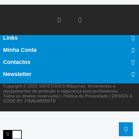
Links
Minha Conta
Contactos
Newsletter
Copyright © 2025
SAFETOOLS Máquinas, ferramentas e
equipamentos de proteção e segurança para profissionais
Todos os direitos reservados |
Política de Privacidade
| DESIGN &
CODE BY:
FINALWEBSITE